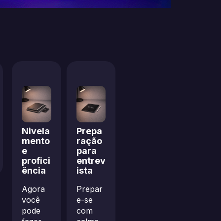
Nivela
Prepa
mento
ração
e
para
profici
entrev
ência
ista
Agora
Prepar
você
e-se
pode
com