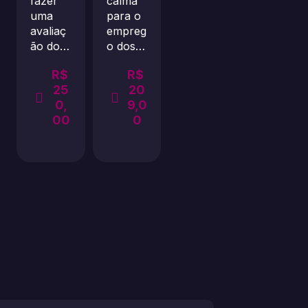
fazer
calma
uma
para o
avaliaç
empreg
ão do…
o dos…
R$
R$
25
20
0,
9,0
00
0