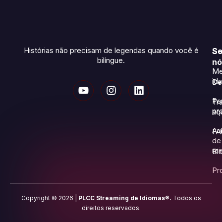
Histórias não precisam de legendas quando você é
So
Se
bilíngue.
nó
Me
id
De
Pa
Tr
pr
aq
Au
FA
de
mi
Bl
Pr
Copyright © 2026 |
PLCC Streaming de Idiomas®.
Todos os
direitos reservados.