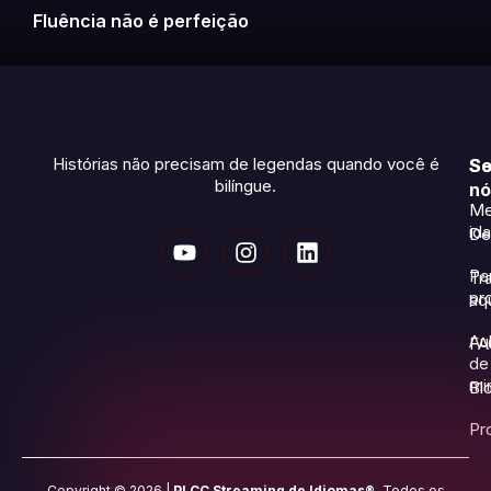
Fluência não é perfeição
Histórias não precisam de legendas quando você é
So
Se
bilíngue.
nó
Me
id
De
Pa
Tr
pr
aq
Au
FA
de
mi
Bl
Pr
Copyright © 2026 |
PLCC Streaming de Idiomas®.
Todos os